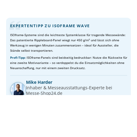
EXPERTENTIPP ZU ISOFRAME WAVE
ISOframe-Systeme sind die leichteste Systemklasse für tragende Messewände:
Das patentierte Rippleboard-Panel wiegt nur 450 g/m² und lässt sich ohne
Werkzeug in wenigen Minuten zusammensetzen – ideal für Aussteller, die
Stände selbst transportieren.
Profi-Tipp:
ISOframe-Panels sind beidseitig bedruckbar: Nutze die Rückseite für
eine zweite Motivvariante – so verdoppelst du die Einsatzmöglichkeiten ohne
Neuanschaffung, nur mit einem zweiten Drucksatz.
Mike Harder
Inhaber & Messeausstattungs-Experte bei
Messe-Shop24.de
Messe-Shop24.de
BERATUNG & SERVICE
Unsicher bei der Planung? Wir beraten dich.