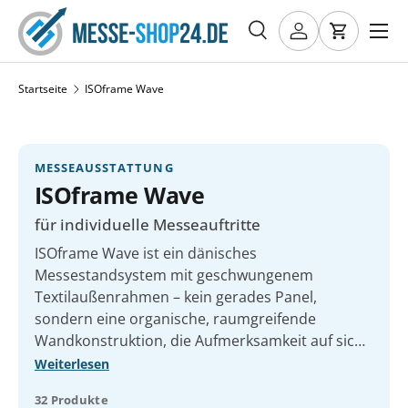
Menü
DIREKT ZUM INHALT
Suche
Einloggen
Einkaufs
Suchen
Art
Alle
Startseite
ISOframe Wave
MESSEAUSSTATTUNG
ISOframe Wave
für individuelle Messeauftritte
ISOframe Wave ist ein dänisches
Messestandsystem mit geschwungenem
Textilaußenrahmen – kein gerades Panel,
sondern eine organische, raumgreifende
Wandkonstruktion, die Aufmerksamkeit auf sich
zieht. Die einzelnen Segmente lassen sich in
Weiterlesen
Minuten zu Wänden, Kurven und Inselständen
32 Produkte
kombinieren; Textildrucke werden durch