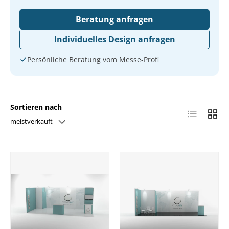
Tensionierung im Rahmen gehalten. Besonders
Beratung anfragen
geeignet für Unternehmen, die auf Fachmessen
einen hochwertigen, unverwechselbaren Auftritt
Individuelles Design anfragen
wollen.
Persönliche Beratung vom Messe-Profi
Sortieren nach
Produktlist
Produ
meistverkauft