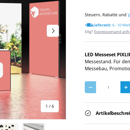
Steuern, Rabatte und
Lieferzeit:
6 - 10 We
NÄCHSTE
Eilig?
Expressversand anf
LED Messeset PIXLI
Messestand. Für de
Messebau, Promotio
Anzahl
-
+
von
1
/
6
Artikelbeschre