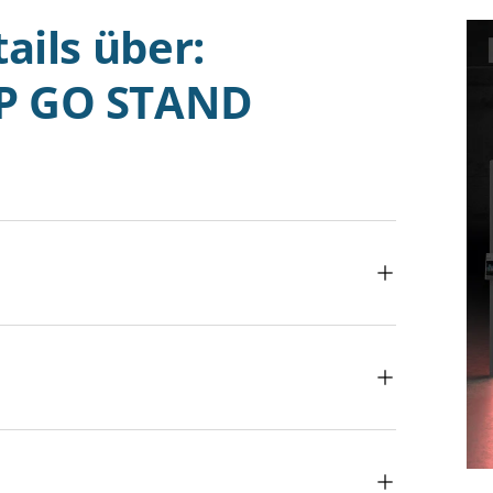
tails über:
IP GO STAND