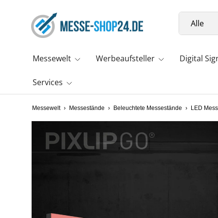
Suchen
DIREKT ZUM INHALT
Art
Alle
Messewelt
Werbeaufsteller
Digital Si
Services
Messewelt
›
Messestände
›
Beleuchtete Messestände
›
LED Mess