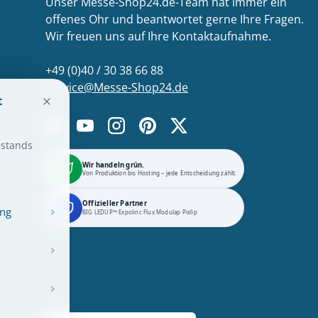
Unser Messe-Shop24.de-Team hat immer ein
offenes Ohr und beantwortet gerne Ihre Fragen.
Wir freuen uns auf Ihre Kontaktaufnahme.
+49 (0)40 / 30 38 66 88
Service@Messe-Shop24.de
t
Facebook
YouTube
Instagram
Pinterest
Twitter
estands
Wir handeln grün.
Von Produktion bis Hosting – jede Entscheidung zählt.
Offizieller Partner
ung
BIG LEDUP™
·
Expolinc
·
Flux
·
Modulap
·
Pixlip