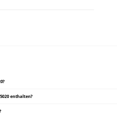
20?
L5020 enthalten?
?