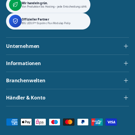
Wir handeln grün.
Von Produktion bis Hosting – jede Entscheidung zählt.
Offizieller Partner
BIG LEDUP™
·
Expolinc
·
Flux
·
Modulap
·
Pixlip
Unternehmen
Informationen
Branchenwelten
Händler & Konto
Zahlungsmethoden