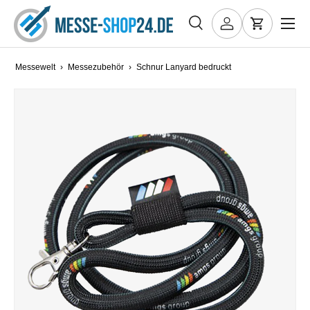
Menü
DIREKT ZUM INHALT
Suche
Einloggen
Einkaufs
Suchen
Art
Alle
Messewelt
›
Messezubehör
›
Schnur Lanyard bedruckt