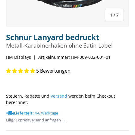
von
1
/
7
Schnur Lanyard bedruckt
Metall-Karabinerhaken ohne Satin Label
HM Displays
|
Artikelnummer:
HM-009-002-001-01
5 Bewertungen
Steuern, Rabatte und
Versand
werden beim Checkout
berechnet.
Lieferzeit:
4-6 Werktage
Eilig?
Expressversand anfragen →